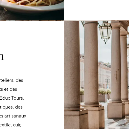
gn
teliers, des
s et des
 Educ Tours,
tiques, des
es artisanaux
tile, cuir,