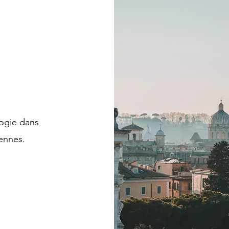
logie dans
iennes.