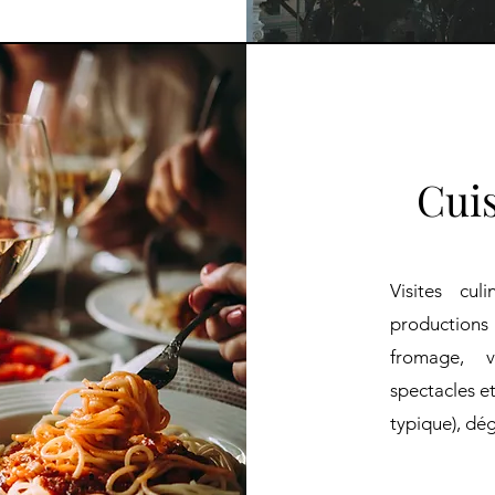
Cuis
Visites cul
productions a
fromage, v
spectacles et
typique), dég