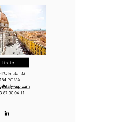
Italie
ell'Olmata, 33
184 ROMA​​
g@italy-vsp.com
3 87 30 04 11