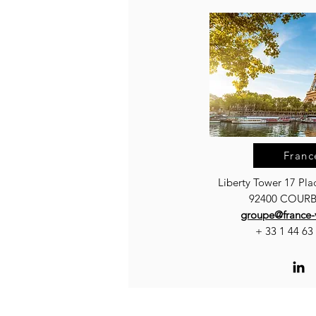
Franc
Liberty Tower 17 Pla
92400 COURBE
groupe@france
+ 33 1 44 63