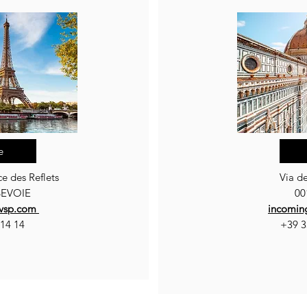
e
ce des Reflets
Via d
VOIE​​
00
-vsp.com
incomin
 14 14
+39 3